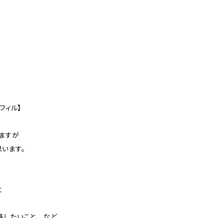
フィル】
ますが
います。
と
善したいこと など