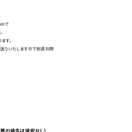
mmで
。
ます。
お送りいたしますので別途お問
不要の場合は選択なし）